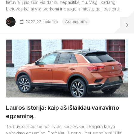
lietuviai į jas žiūri vis dar su nepasitikėjimu. Visgi, kadangi
Lietuvos keliai yra tvarkomi ir daugelis miestų gali pasigirti...
2022 22 lapkričio
Automobilis
Lauros istorija: kaip aš išlaikiau vairavimo
egzaminą.
Tai buvo šaltas žiemos rytas, kai atvykau į Regitrą laikyti
vairavimo egzamino. Drebėjau iš nervų, bet stengiausi išlikti