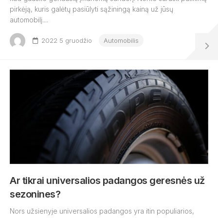
pirkėją, kuris galėtų pasiūlyti sąžiningą kainą už jūsų
automobilį....
2022 5 gruodžio
Automobilis
Ar tikrai universalios padangos geresnės už
sezonines?
Nors užsienyje universalios padangos yra itin populiarios,