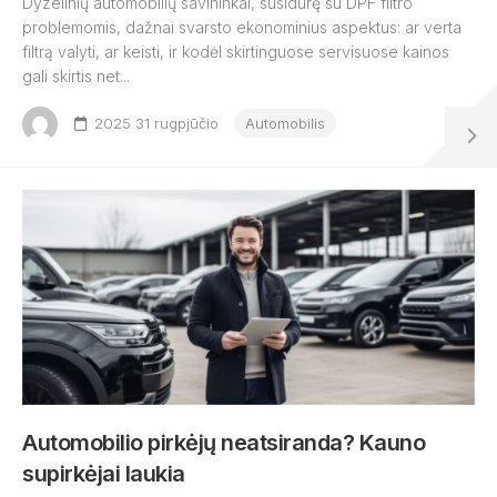
Dyzelinių automobilių savininkai, susidūrę su DPF filtro
problemomis, dažnai svarsto ekonominius aspektus: ar verta
filtrą valyti, ar keisti, ir kodėl skirtinguose servisuose kainos
gali skirtis net...
2025 31 rugpjūčio
Automobilis
Automobilio pirkėjų neatsiranda? Kauno
supirkėjai laukia