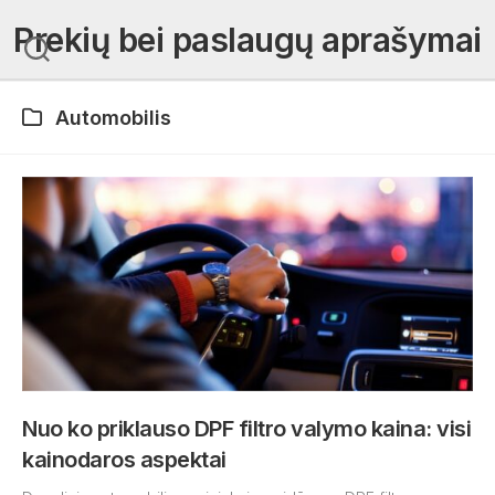
Skip
Prekių bei paslaugų aprašymai
to
content
Automobilis
Nuo ko priklauso DPF filtro valymo kaina: visi
kainodaros aspektai