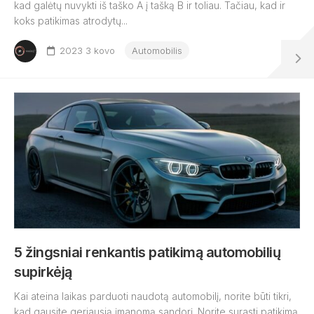
kad galėtų nuvykti iš taško A į tašką B ir toliau. Tačiau, kad ir
koks patikimas atrodytų...
2023 3 kovo
Automobilis
5 žingsniai renkantis patikimą automobilių
supirkėją
Kai ateina laikas parduoti naudotą automobilį, norite būti tikri,
kad gausite geriausią įmanomą sandorį. Norite surasti patikimą