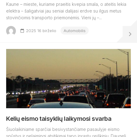
Kaune – mieste, kuriame praeitis kvepia smala, o ateitis lekia
elektra – šaligatviai jau seniai dalijasi erdve su ilgus metus
stovinčiomis transporto priemonėmis. Vieni jų –...
2025 16 birželio
Automobilis
Kelių eismo taisyklių laikymosi svarba
Šiuolaikiniame sparčiai besivystančiame pasaulyje eismo
spūstys ir nelaimingi atsitikimai tapo įprastu reiškiniu. Daugelį