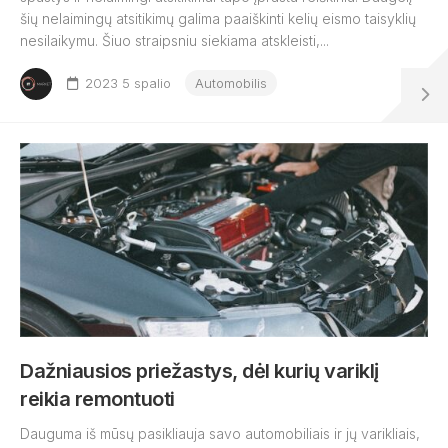
šių nelaimingų atsitikimų galima paaiškinti kelių eismo taisyklių
nesilaikymu. Šiuo straipsniu siekiama atskleisti,...
2023 5 spalio
Automobilis
Dažniausios priežastys, dėl kurių variklį
reikia remontuoti
Dauguma iš mūsų pasikliauja savo automobiliais ir jų varikliais,