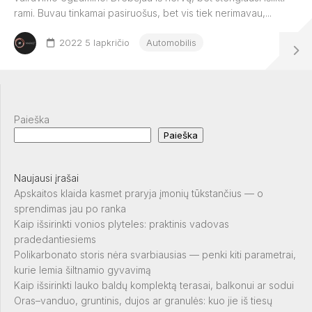
rami. Buvau tinkamai pasiruošus, bet vis tiek nerimavau,...
2022 5 lapkričio
Automobilis
Paieška
Paieška
Naujausi įrašai
Apskaitos klaida kasmet praryja įmonių tūkstančius — o
sprendimas jau po ranka
Kaip išsirinkti vonios plyteles: praktinis vadovas
pradedantiesiems
Polikarbonato storis nėra svarbiausias — penki kiti parametrai,
kurie lemia šiltnamio gyvavimą
Kaip išsirinkti lauko baldų komplektą terasai, balkonui ar sodui
Oras–vanduo, gruntinis, dujos ar granulės: kuo jie iš tiesų