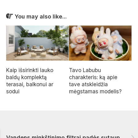
You may also like...
Kaip išsirinkti lauko
Tavo Labubu
baldų komplektą
charakteris: ką apie
terasai, balkonui ar
tave atskleidžia
sodui
mėgstamas modelis?
Vandens minkštinimo filtrai padės sutaupyti elektros energiją