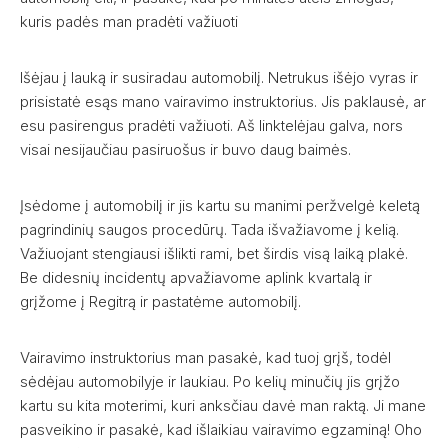
kuris padės man pradėti važiuoti
Išėjau į lauką ir susiradau automobilį. Netrukus išėjo vyras ir
prisistatė esąs mano vairavimo instruktorius. Jis paklausė, ar
esu pasirengus pradėti važiuoti. Aš linktelėjau galva, nors
visai nesijaučiau pasiruošus ir buvo daug baimės.
Įsėdome į automobilį ir jis kartu su manimi peržvelgė keletą
pagrindinių saugos procedūrų. Tada išvažiavome į kelią.
Važiuojant stengiausi išlikti rami, bet širdis visą laiką plakė.
Be didesnių incidentų apvažiavome aplink kvartalą ir
grįžome į Regitrą ir pastatėme automobilį.
Vairavimo instruktorius man pasakė, kad tuoj grįš, todėl
sėdėjau automobilyje ir laukiau. Po kelių minučių jis grįžo
kartu su kita moterimi, kuri anksčiau davė man raktą. Ji mane
pasveikino ir pasakė, kad išlaikiau vairavimo egzaminą! Oho