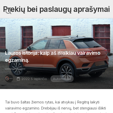
Skip
Prekių bei paslaugų aprašymai
to
content
Lauros istorija: kaip aš išlaikiau vairavimo
egzaminą.
2022 5 lapkričio
Automobilis
Tai buvo šaltas žiemos rytas, kai atvykau į Regitrą laikyti
vairavimo egzamino. Drebėjau iš nervų, bet stengiausi išlikti