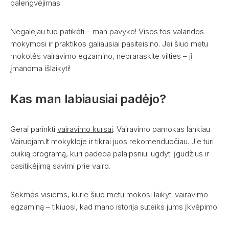
palengvėjimas.
Negalėjau tuo patikėti – man pavyko! Visos tos valandos
mokymosi ir praktikos galiausiai pasiteisino. Jei šiuo metu
mokotės vairavimo egzamino, nepraraskite vilties – jį
įmanoma išlaikyti!
Kas man labiausiai padėjo?
Gerai parinkti
vairavimo kursai
. Vairavimo pamokas lankiau
Vairuojam.lt mokykloje ir tikrai juos rekomenduočiau. Jie turi
puikią programą, kuri padeda palaipsniui ugdyti įgūdžius ir
pasitikėjimą savimi prie vairo.
Sėkmės visiems, kurie šiuo metu mokosi laikyti vairavimo
egzaminą – tikiuosi, kad mano istorija suteiks jums įkvėpimo!