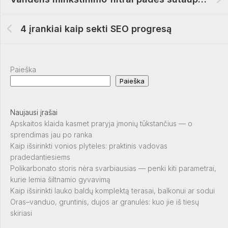
4 įrankiai kaip sekti SEO progresą
Paieška
Paieška
Naujausi įrašai
Apskaitos klaida kasmet praryja įmonių tūkstančius — o
sprendimas jau po ranka
Kaip išsirinkti vonios plyteles: praktinis vadovas
pradedantiesiems
Polikarbonato storis nėra svarbiausias — penki kiti parametrai,
kurie lemia šiltnamio gyvavimą
Kaip išsirinkti lauko baldų komplektą terasai, balkonui ar sodui
Oras–vanduo, gruntinis, dujos ar granulės: kuo jie iš tiesų
skiriasi