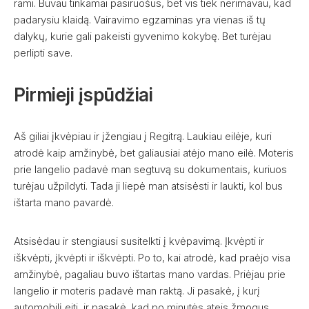
rami. Buvau tinkamai pasiruošus, bet vis tiek nerimavau, kad
padarysiu klaidą. Vairavimo egzaminas yra vienas iš tų
dalykų, kurie gali pakeisti gyvenimo kokybę. Bet turėjau
perlipti save.
Pirmieji įspūdžiai
Aš giliai įkvėpiau ir įžengiau į Regitrą. Laukiau eilėje, kuri
atrodė kaip amžinybė, bet galiausiai atėjo mano eilė. Moteris
prie langelio padavė man segtuvą su dokumentais, kuriuos
turėjau užpildyti. Tada ji liepė man atsisėsti ir laukti, kol bus
ištarta mano pavardė.
Atsisėdau ir stengiausi susitelkti į kvėpavimą. Įkvėpti ir
iškvėpti, įkvėpti ir iškvėpti. Po to, kai atrodė, kad praėjo visa
amžinybė, pagaliau buvo ištartas mano vardas. Priėjau prie
langelio ir moteris padavė man raktą. Ji pasakė, į kurį
automobilį eiti, ir pasakė, kad po minutės ateis žmogus,