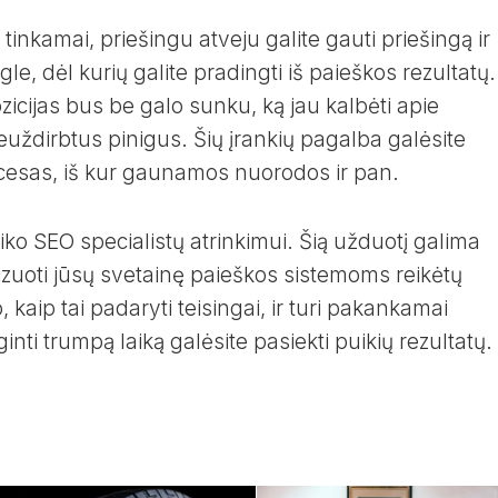
 tinkamai, priešingu atveju galite gauti priešingą ir
e, dėl kurių galite pradingti iš paieškos rezultatų.
zicijas bus be galo sunku, ką jau kalbėti apie
neuždirbtus pinigus. Šių įrankių pagalba galėsite
rocesas, iš kur gaunamos nuorodos ir pan.
iko SEO specialistų atrinkimui. Šią užduotį galima
izuoti jūsų svetainę paieškos sistemoms reikėtų
o, kaip tai padaryti teisingai, ir turi pakankamai
ginti trumpą laiką galėsite pasiekti puikių rezultatų.