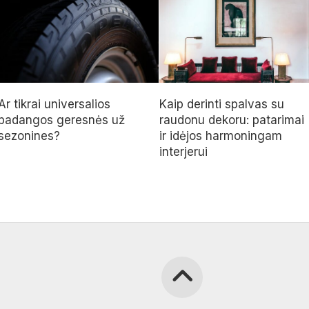
Ar tikrai universalios
Kaip derinti spalvas su
padangos geresnės už
raudonu dekoru: patarimai
sezonines?
ir idėjos harmoningam
interjerui