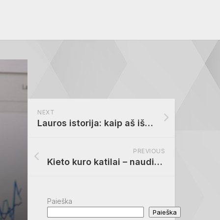
NEXT
Lauros istorija: kaip aš išlaikiau vairavimo egzaminą.
PREVIOUS
Kieto kuro katilai – naudinga informacija prieš perkant
Paieška
Paieška