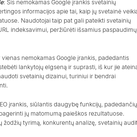
le
: Šis nemokamas Google įrankis svetainių
tingos informacijos apie tai, kaip jų svetainė veiki
tuose. Naudotojai taip pat gali pateikti svetainių
 URL indeksavimui, peržiūrėti išsamius paspaudimų
 vienas nemokamas Google įrankis, padedantis
ebėti lankytojų elgseną ir suprasti, iš kur jie atein
audoti svetainių dizainui, turiniui ir bendrai
nti.
O įrankis, siūlantis daugybę funkcijų, padedančių
pagerinti jų matomumą paieškos rezultatuose.
ų žodžių tyrimą, konkurentų analizę, svetainių audi