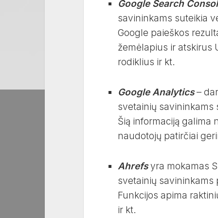
Google Search Conso
savininkams suteikia ver
Google paieškos rezulta
žemėlapius ir atskirus
rodiklius ir kt.
Google Analytics
– dar
svetainių savininkams st
Šią informaciją galima n
naudotojų patirčiai geri
Ahrefs
yra mokamas SE
svetainių savininkams 
Funkcijos apima raktini
ir kt.