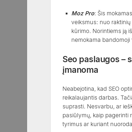
Moz Pro
: Šis mokamas į
veiksmus: nuo raktinių 
kūrimo. Norintiems ją 
nemokama bandomoji v
Seo paslaugos – s
įmanoma
Neabejotina, kad SEO optim
reikalaujantis darbas. Tač
suprasti. Nesvarbu, ar ie
pasiūlymų, kaip pagerinti r
tyrimus ar kuriant nuorodas,