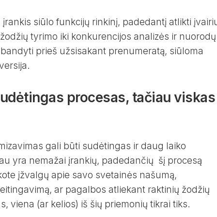
rankis siūlo funkcijų rinkinį, padedantį atlikti įvairi
žodžių tyrimo iki konkurencijos analizės ir nuorodų
išbandyti prieš užsisakant prenumeratą, siūloma
ersija.
udėtingas procesas, tačiau viskas
izavimas gali būti sudėtingas ir daug laiko
iau yra nemažai įrankių, padedančių šį procesą
škote įžvalgų apie savo svetainės našumą,
eitingavimą, ar pagalbos atliekant raktinių žodžių
 viena (ar kelios) iš šių priemonių tikrai tiks.