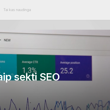
Tai kas naudinga
aip sekti SEO