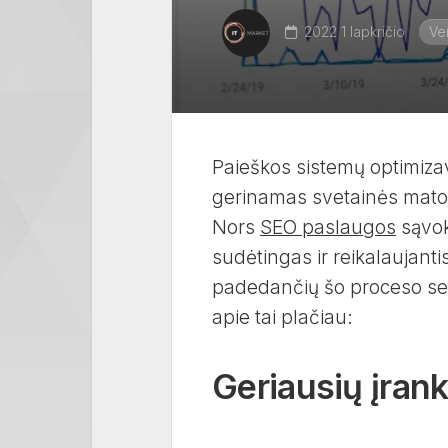
2022 1 lapkričio
Ve
Paieškos sistemų optimiza
gerinamas svetainės matom
Nors
SEO paslaugos
sąvok
sudėtingas ir reikalaujanti
padedančių šo proceso sek
apie tai plačiau:
Geriausių įran