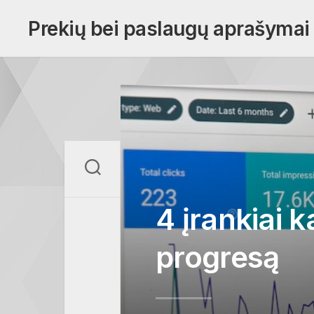
Skip
to
Prekių bei paslaugų aprašymai
content
4 įrankiai k
progresą