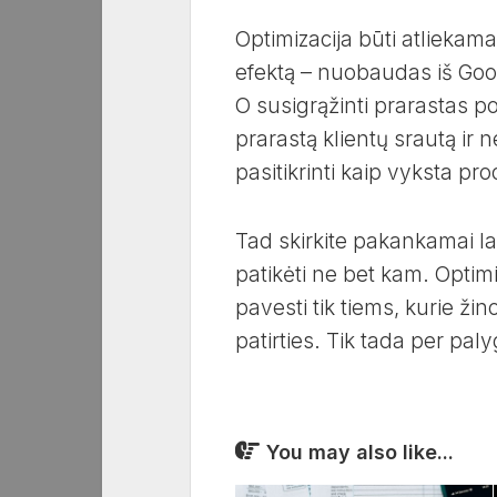
Optimizacija būti atliekama
efektą – nuobaudas iš Googl
O susigrąžinti prarastas po
prarastą klientų srautą ir 
pasitikrinti kaip vyksta p
Tad skirkite pakankamai la
patikėti ne bet kam. Optim
pavesti tik tiems, kurie žin
patirties. Tik tada per paly
You may also like...