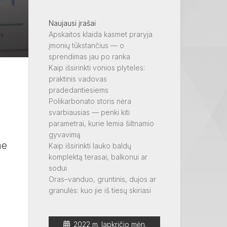
Naujausi įrašai
Apskaitos klaida kasmet praryja
įmonių tūkstančius — o
sprendimas jau po ranka
Kaip išsirinkti vonios plyteles:
praktinis vadovas
pradedantiesiems
Polikarbonato storis nėra
svarbiausias — penki kiti
parametrai, kurie lemia šiltnamio
gyvavimą
me
Kaip išsirinkti lauko baldų
komplektą terasai, balkonui ar
sodui
Oras–vanduo, gruntinis, dujos ar
granulės: kuo jie iš tiesų skiriasi
2022 m. lapkričio mėn.