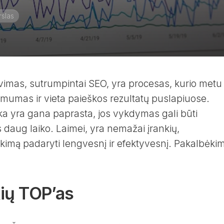
rslas
vimas, sutrumpintai SEO, yra procesas, kurio metu
umas ir vieta paieškos rezultatų puslapiuose.
a yra gana paprasta, jos vykdymas gali būti
s daug laiko. Laimei, yra nemažai įrankių,
imą padaryti lengvesnį ir efektyvesnį. Pakalbėki
kių TOP’as