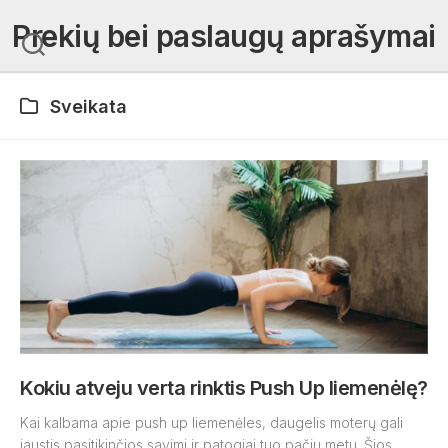
Skip
Prekių bei paslaugų aprašymai
to
content
Sveikata
Kokiu atveju verta rinktis Push Up liemenėlę?
Kai kalbama apie push up liemenėles, daugelis moterų gali
jaustis pasitikinčios savimi ir patogiai tuo pačiu metu. Šios