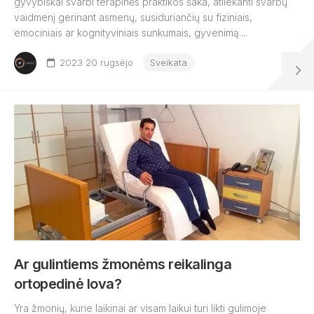
gyvybiškai svarbi terapinės praktikos šaka, atliekanti svarbų
vaidmenį gerinant asmenų, susiduriančių su fiziniais,
emociniais ar kognityviniais sunkumais, gyvenimą....
2023 20 rugsėjo
Sveikata
Ar gulintiems žmonėms reikalinga
ortopedinė lova?
Yra žmonių, kurie laikinai ar visam laikui turi likti gulimoje