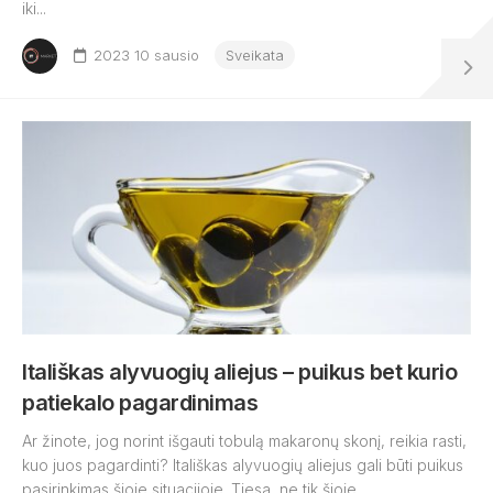
iki...
2023 10 sausio
Sveikata
Itališkas alyvuogių aliejus – puikus bet kurio
patiekalo pagardinimas
Ar žinote, jog norint išgauti tobulą makaronų skonį, reikia rasti,
kuo juos pagardinti? Itališkas alyvuogių aliejus gali būti puikus
pasirinkimas šioje situacijoje. Tiesa, ne tik šioje,...