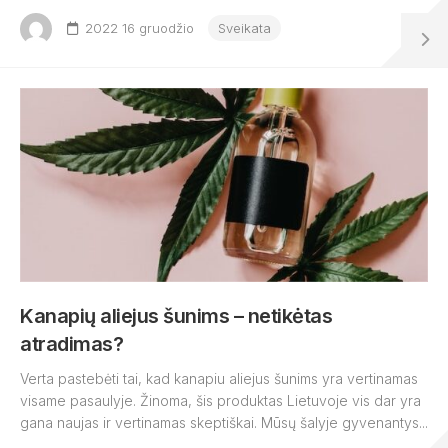
2022 16 gruodžio
Sveikata
Kanapių aliejus šunims – netikėtas
atradimas?
Verta pastebėti tai, kad kanapiu aliejus šunims yra vertinamas
visame pasaulyje. Žinoma, šis produktas Lietuvoje vis dar yra
gana naujas ir vertinamas skeptiškai. Mūsų šalyje gyvenantys...