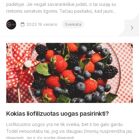
padėtyje. Jie negali savarankiškai judėti, o tai susiję su
rimtomis senatvės ligomis. Tačiau pasitaiko, kad jauni...
2023 19 vasario
Sveikata
Kokias liofilizuotas uogas pasirinkti?
Liofilizuotos uogos yra ne tik sveika, bet ir be galo gardu.
Todėl nenuostabu tai, jog vis daugiau žmonių nusprendžia jas
išmėginti. Jei ir jūs norite išmėginti...