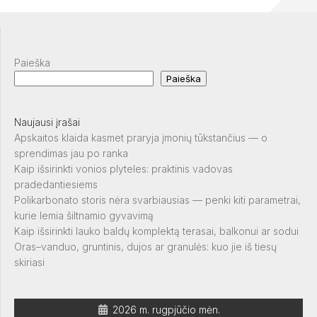
Paieška
Paieška
Naujausi įrašai
Apskaitos klaida kasmet praryja įmonių tūkstančius — o
sprendimas jau po ranka
Kaip išsirinkti vonios plyteles: praktinis vadovas
pradedantiesiems
Polikarbonato storis nėra svarbiausias — penki kiti parametrai,
kurie lemia šiltnamio gyvavimą
Kaip išsirinkti lauko baldų komplektą terasai, balkonui ar sodui
Oras–vanduo, gruntinis, dujos ar granulės: kuo jie iš tiesų
skiriasi
2026 m. rugpjūčio mėn.