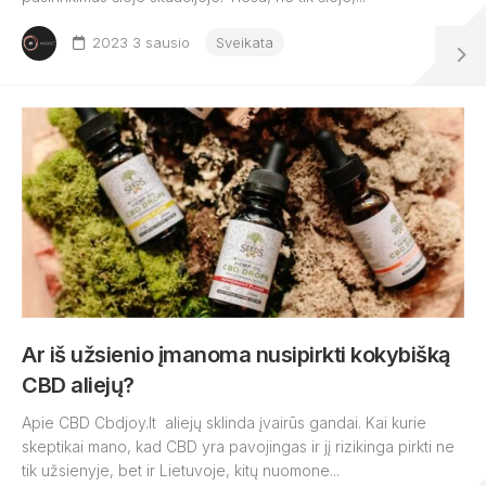
2023 3 sausio
Sveikata
Ar iš užsienio įmanoma nusipirkti kokybišką
CBD aliejų?
Apie CBD Cbdjoy.lt aliejų sklinda įvairūs gandai. Kai kurie
skeptikai mano, kad CBD yra pavojingas ir jį rizikinga pirkti ne
tik užsienyje, bet ir Lietuvoje, kitų nuomone...