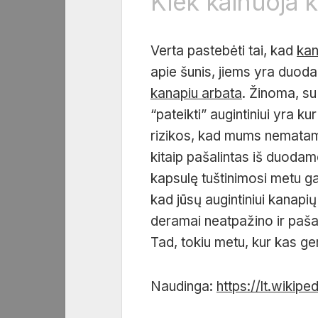
Kiek kainuoja 
Verta pastebėti tai, kad
kan
apie šunis, jiems yra duoda
kanapiu arbata
. Žinoma, su
“pateikti” augintiniui yra k
rizikos, kad mums nematams
kitaip pašalintas iš duodam
kapsulę tuštinimosi metu gal
kad jūsų augintiniui kanapi
deramai neatpažino ir paša
Tad, tokiu metu, kur kas ger
Naudinga:
https://lt.wik