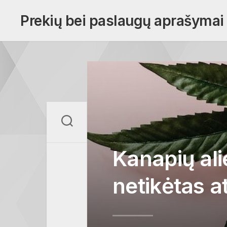
Skip
to
Prekių bei paslaugų aprašymai
content
Kanapių ali
netikėtas 