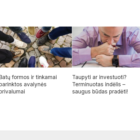
Batų formos ir tinkamai
Taupyti ar investuoti?
parinktos avalynės
Terminuotas indėlis –
privalumai
saugus būdas pradėti!