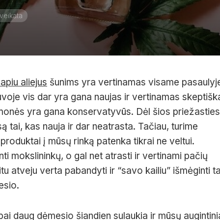
veikata
apiu aliejus
šunims yra vertinamas visame pasaulyj
voje vis dar yra gana naujas ir vertinamas skeptiška
onės yra gana konservatyvūs. Dėl šios priežasties
ą tai, kas nauja ir dar neatrasta. Tačiau, turime
produktai į mūsų rinką patenka tikrai ne veltui.
inti mokslininkų, o gal net atrasti ir vertinami pačių
itu atveju verta pabandyti ir “savo kailiu” išmėginti ta
esio.
abai daug dėmesio šiandien sulaukia ir mūsų augintinia