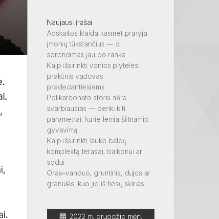
Naujausi įrašai
Apskaitos klaida kasmet praryja
įmonių tūkstančius — o
sprendimas jau po ranka
Kaip išsirinkti vonios plyteles:
praktinis vadovas
e.
pradedantiesiems
i.
Polikarbonato storis nėra
svarbiausias — penki kiti
,
parametrai, kurie lemia šiltnamio
gyvavimą
Kaip išsirinkti lauko baldų
komplektą terasai, balkonui ar
sodui
i,
Oras–vanduo, gruntinis, dujos ar
granulės: kuo jie iš tiesų skiriasi
i.
2022 m. gruodžio mėn.