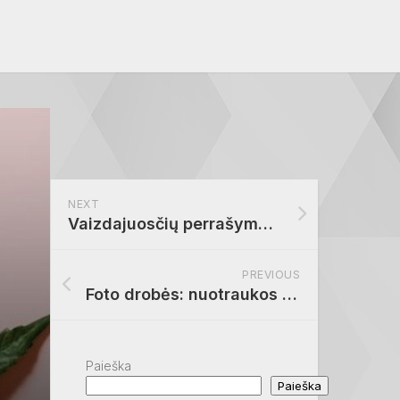
NEXT
Vaizdajuosčių perrašymo galimybės
PREVIOUS
Foto drobės: nuotraukos pasirinkimas
Paieška
Paieška