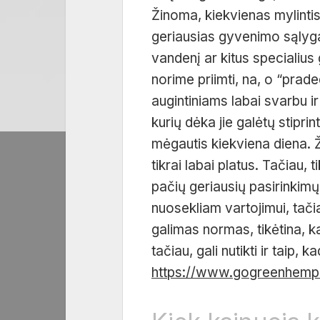
Žinoma, kiekvienas mylintis 
geriausias gyvenimo sąlygas
vandenį ar kitus specialius
norime priimti, na, o “prad
augintiniams labai svarbu i
kurių dėka jie galėtų stiprin
mėgautis kiekviena diena. 
tikrai labai platus. Tačiau,
pačių geriausių pasirinkimų.
nuosekliam vartojimui, tač
galimas normas, tikėtina, k
tačiau, gali nutikti ir taip,
https://www.gogreenhemp.l