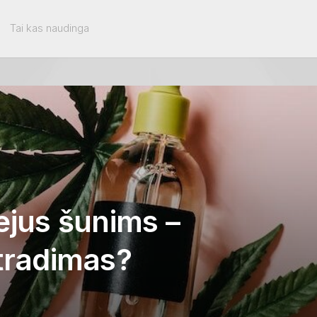
Tai kas naudinga
ejus šunims –
atradimas?