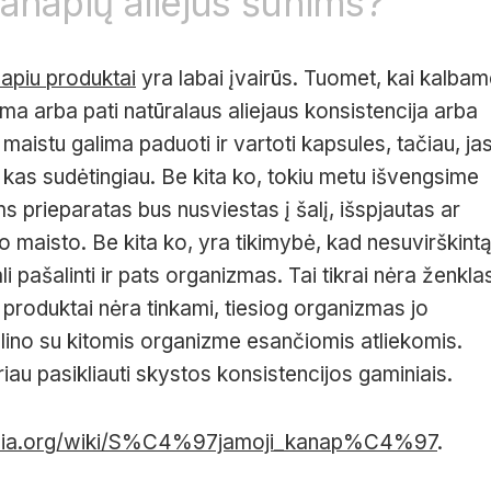
kanapių aliejus šunims?
apiu produktai
yra labai įvairūs. Tuomet, kai kalba
ma arba pati natūralaus aliejaus konsistencija arba
 maistu galima paduoti ir vartoti kapsules, tačiau, ja
ur kas sudėtingiau. Be kita ko, tokiu metu išvengsime
 prieparatas bus nusviestas į šalį, išspjautas ar
o maisto. Be kita ko, yra tikimybė, kad nesuvirškint
i pašalinti ir pats organizmas. Tai tikrai nėra ženkla
ų produktai nėra tinkami, tiesiog organizmas jo
lino su kitomis organizme esančiomis atliekomis.
iau pasikliauti skystos konsistencijos gaminiais.
ipedia.org/wiki/S%C4%97jamoji_kanap%C4%97
.