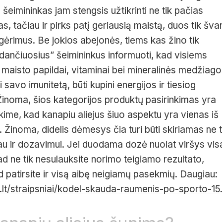
šeimininkas jam stengsis užtikrinti ne tik pačias
, tačiau ir pirks patį geriausią maistą, duos tik šva
 gėrimus. Be jokios abejonės, tiems kas žino tik
edančiuosius” šeimininkus informuoti, kad visiems
r maisto papildai, vitaminai bei mineralinės medžiago
ti savo imunitetą, būti kupini energijos ir tiesiog
Žinoma, šios kategorijos produktų pasirinkimas yra
 tikime, kad kanapiu aliejus šiuo aspektu yra vienas iš
 Žinoma, didelis dėmesys čia turi būti skiriamas ne t
iau ir dozavimui. Jei duodama dozė nuolat viršys vis
ad ne tik nesulauksite norimo teigiamo rezultato,
 kad patirsite ir visą aibę neigiamų pasekmių. Daugiau:
t/straipsniai/kodel-skauda-raumenis-po-sporto-15