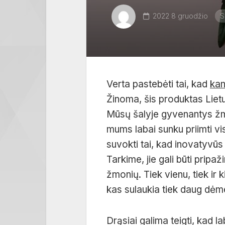
2022 8 gruodžio
S
Verta pastebėti tai, kad
kan
Žinoma, šis produktas Lietu
Mūsų šalyje gyvenantys žm
mums labai sunku priimti vis
suvokti tai, kad inovatyvūs 
Tarkime, jie gali būti pripaž
žmonių. Tiek vienu, tiek ir k
kas sulaukia tiek daug dėm
Drąsiai galima teigti, kad l