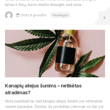
tačiau ir žinių, kurios leidžia džiaugtis, kad sena...
2022 8 gruodžio
Paslaugos
Kanapių aliejus šunims – netikėtas
atradimas?
Verta pastebėti tai, kad kanapiu aliejus šunims yra vertinamas
visame pasaulyje. Žinoma, šis produktas Lietuvoje vis dar yra