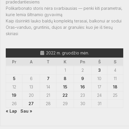
pradedantiesiems
Polikarbonato storis nėra svarbiausias — penki kiti parametrai,
kurie lemia šiltnamio gyvavimą
Kaip išsirinkti lauko baldų komplektą terasai, balkonui ar sodui
Oras–vanduo, gruntinis, dujos ar granulės: kuo jie iš tiesų
skiriasi
2022 m. gruodžio mėn.
Pr
A
T
K
Pn
Š
S
1
2
3
4
5
6
7
8
9
10
11
12
13
14
15
16
17
18
19
20
21
22
23
24
25
26
27
28
29
30
31
« Lap
Sau »