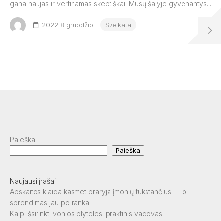
gana naujas ir vertinamas skeptiškai. Mūsų šalyje gyvenantys...
2022 8 gruodžio
Sveikata
Paieška
Paieška
Naujausi įrašai
Apskaitos klaida kasmet praryja įmonių tūkstančius — o
sprendimas jau po ranka
Kaip išsirinkti vonios plyteles: praktinis vadovas