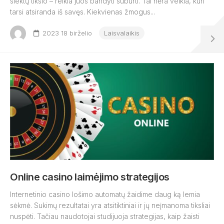
siektų tikslo – reikia juos bandyti suburti. Tai nėra veikla, kuri
tarsi atsiranda iš savęs. Kiekvienas žmogus...
2023 18 birželio
Laisvalaikis
Online casino laimėjimo strategijos
Internetinio casino lošimo automatų žaidime daug ką lemia
sėkmė. Sukimų rezultatai yra atsitiktiniai ir jų neįmanoma tiksliai
nuspėti. Tačiau naudotojai studijuoja strategijas, kaip žaisti