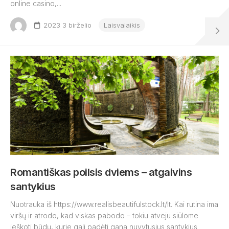
online casino,...
2023 3 birželio
Laisvalaikis
Romantiškas poilsis dviems – atgaivins
santykius
Nuotrauka iš https://www.realisbeautifulstock.lt/lt. Kai rutina ima
viršų ir atrodo, kad viskas pabodo – tokiu atveju siūlome
ieškoti būdų, kurie gali padėti gana nuvytusius santykius