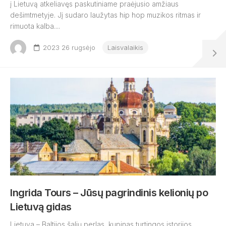
į Lietuvą atkeliavęs paskutiniame praėjusio amžiaus
dešimtmetyje. Jį sudaro laužytas hip hop muzikos ritmas ir
rimuota kalba....
2023 26 rugsėjo
Laisvalaikis
Ingrida Tours – Jūsų pagrindinis kelionių po
Lietuvą gidas
Lietuva – Baltijos šalių perlas, kupinas turtingos istorijos,