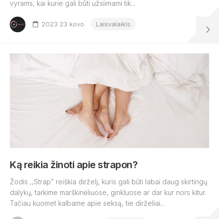
vyrams, kai kurie gali būti užsiimami tik...
2023 23 kovo
Laisvalaikis
Ką reikia žinoti apie strapon?
Žodis ,,Strap” reiškia dirželį, kuris gali būti labai daug skirtingų
dalykų, tarkime marškinėliuose, ginkluose ar dar kur nors kitur.
Tačiau kuomet kalbame apie seksą, tie dirželiai...