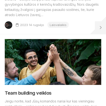
gyvybingos kultūros ir kerinčių kraštovaizdžių. Nors daugelis
keliautojų žvalgosi į garsiąsias pasaulio sostines, tie, kurie
atrado Lietuvos žavesį,...
2023 14 rugsėjo
Laisvalaikis
Team building veiklos
Jeigu norite, kad Jūsų komandos nariai kur kas vieningiau