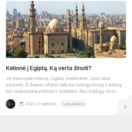
Kelionė į Egiptą. Ką verta žinoti?
Jei planuojate kelionę į Egiptą, sveikiname, Jums labai
pasisekė. Ši Šiaurės Afrikos šalis turi turtingą istoriją ir kultūrą,
kuri neabejotinai priblokš ir nustebins. Nuo Didžiųjų Gizos...
2022 21 lapkričio
Laisvalaikis