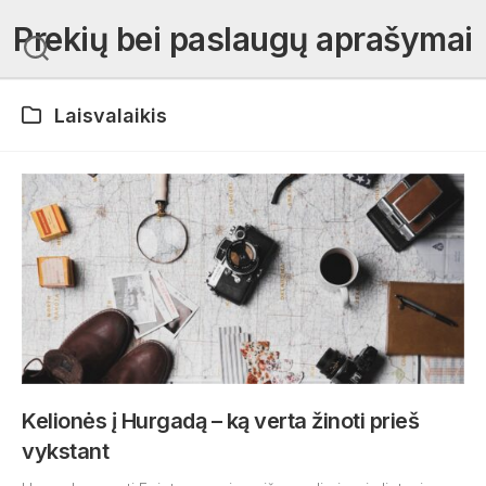
Skip
Prekių bei paslaugų aprašymai
to
content
Laisvalaikis
Kelionės į Hurgadą – ką verta žinoti prieš
vykstant