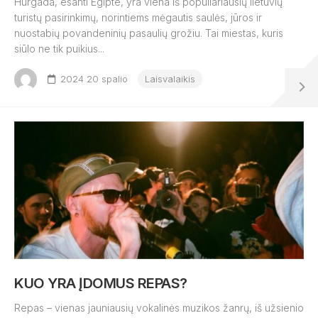
Hurgada, esanti Egipte, yra viena iš populiariausių lietuvių
turistų pasirinkimų, norintiems mėgautis saulės, jūros ir
nuostabių povandeninių pasaulių grožiu. Tai miestas, kuris
siūlo ne tik puikius...
2024 20 spalio
Laisvalaikis
KUO YRA ĮDOMUS REPAS?
Repas – vienas jauniausių vokalinės muzikos žanrų, iš užsienio