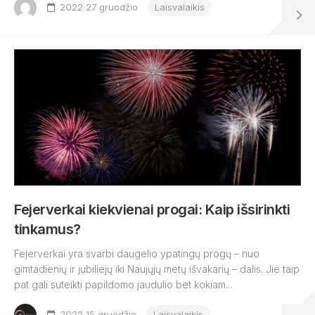
2022 27 gruodžio
Laisvalaikis
Fejerverkai kiekvienai progai: Kaip išsirinkti
tinkamus?
Fejerverkai yra svarbi daugelio ypatingų progų – nuo
gimtadienių ir jubiliejų iki Naujųjų metų išvakarių – dalis. Jie taip
pat gali suteikti papildomo jaudulio bet kokiam...
2022 15 gruodžio
Laisvalaikis