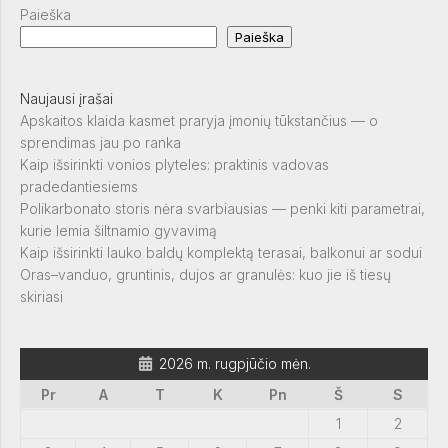
Paieška
Paieška
Naujausi įrašai
Apskaitos klaida kasmet praryja įmonių tūkstančius — o
sprendimas jau po ranka
Kaip išsirinkti vonios plyteles: praktinis vadovas
pradedantiesiems
Polikarbonato storis nėra svarbiausias — penki kiti parametrai,
kurie lemia šiltnamio gyvavimą
Kaip išsirinkti lauko baldų komplektą terasai, balkonui ar sodui
Oras–vanduo, gruntinis, dujos ar granulės: kuo jie iš tiesų
skiriasi
2026 m. rugpjūčio mėn.
Pr
A
T
K
Pn
Š
S
1
2