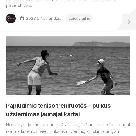
paversti vėl...
2023 27 balandžio
Laisvalaikis
Paplūdimio teniso treniruotės – puikus
užsiėmimas jaunajai kartai
Nors ir yra įvairių sportinių užsiėmimų, tačiau jie skirstomi pagal
įvairius kriterijus. Vieni tinka tik moterims, kiti skirti daugiau