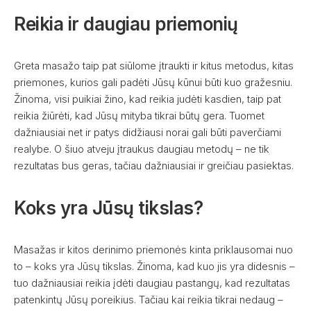
Reikia ir daugiau priemonių
Greta masažo taip pat siūlome įtraukti ir kitus metodus, kitas
priemones, kurios gali padėti Jūsų kūnui būti kuo gražesniu.
Žinoma, visi puikiai žino, kad reikia judėti kasdien, taip pat
reikia žiūrėti, kad Jūsų mityba tikrai būtų gera. Tuomet
dažniausiai net ir patys didžiausi norai gali būti paverčiami
realybe. O šiuo atveju įtraukus daugiau metodų – ne tik
rezultatas bus geras, tačiau dažniausiai ir greičiau pasiektas.
Koks yra Jūsų tikslas?
Masažas ir kitos derinimo priemonės kinta priklausomai nuo
to – koks yra Jūsų tikslas. Žinoma, kad kuo jis yra didesnis –
tuo dažniausiai reikia įdėti daugiau pastangų, kad rezultatas
patenkintų Jūsų poreikius. Tačiau kai reikia tikrai nedaug –