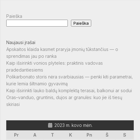
Paieška
Paieška
Naujausi įrašai
Apskaitos klaida kasmet praryja įmonių tūkstančius — o
sprendimas jau po ranka
Kaip išsirinkti vonios plyteles: praktinis vadovas
pradedantiesiems
Polikarbonato storis nėra svarbiausias — penki kiti parametrai,
kurie lemia šiltnamio gyvavimą
Kaip išsirinkti lauko baldų komplektą terasai, balkonui ar sodui
Oras–vanduo, gruntinis, dujos ar granulės: kuo jie iš tiesų
skiriasi
2023 m. kovo mėn.
Pr
A
T
K
Pn
Š
S