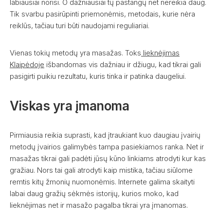
labiausiai norisi. O dažniausiai tų pastangų net nereikia daug.
Tik svarbu pasirūpinti priemonėmis, metodais, kurie nėra
reiklūs, tačiau turi būti naudojami reguliariai.
Vienas tokių metodų yra masažas. Toks
lieknėjimas
Klaipėdoje
išbandomas vis dažniau ir džiugu, kad tikrai gali
pasigirti puikiu rezultatu, kuris tinka ir patinka daugeliui.
Viskas yra įmanoma
Pirmiausia reikia suprasti, kad įtraukiant kuo daugiau įvairių
metodų įvairios galimybės tampa pasiekiamos ranka. Net ir
masažas tikrai gali padėti jūsų kūno linkiams atrodyti kur kas
gražiau. Nors tai gali atrodyti kaip mistika, tačiau siūlome
remtis kitų žmonių nuomonėmis. Internete galima skaityti
labai daug gražių sėkmės istorijų, kurios moko, kad
lieknėjimas net ir masažo pagalba tikrai yra įmanomas.