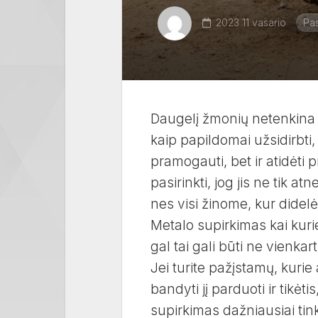
2023 11 vasario
Pa
Daugelį žmonių netenkina g
kaip papildomai užsidirbti,
pramogauti, bet ir atidėti
pasirinkti, jog jis ne tik 
nes visi žinome, kur didel
Metalo supirkimas kai kuri
gal tai gali būti ne vienkar
Jei turite pažįstamų, kurie
bandyti jį parduoti ir tikėt
supirkimas dažniausiai tink