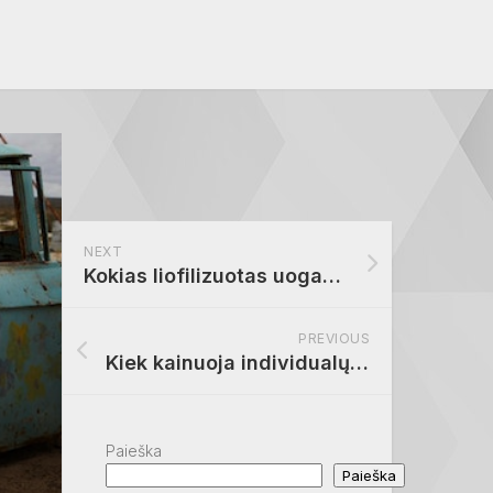
NEXT
Kokias liofilizuotas uogas pasirinkti?
PREVIOUS
Kiek kainuoja individualų sporto trenerių paslaugos?
Paieška
Paieška