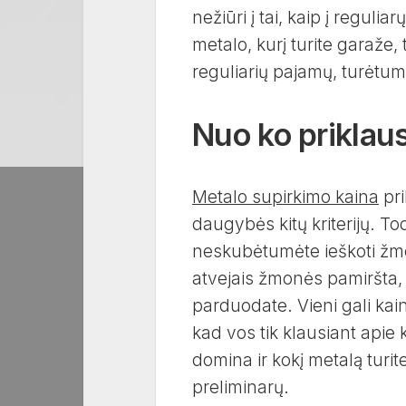
nežiūri į tai, kaip į regulia
metalo, kurį turite garaže,
reguliarių pajamų, turėtumė
Nuo ko priklau
Metalo supirkimo kaina
pri
daugybės kitų kriterijų. To
neskubėtumėte ieškoti žmo
atvejais žmonės pamiršta, j
parduodate. Vieni gali kain
kad vos tik klausiant apie 
domina ir kokį metalą turit
preliminarų.