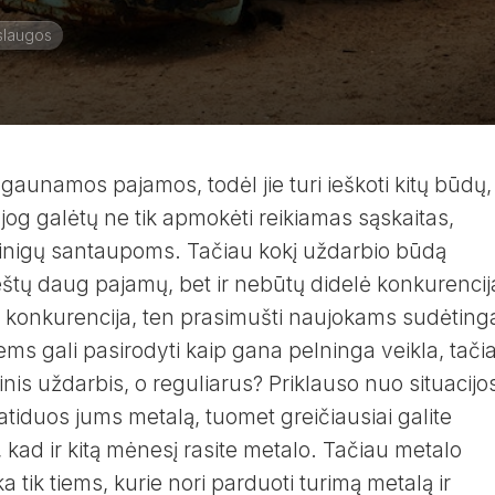
slaugos
aunamos pajamos, todėl jie turi ieškoti kitų būdų,
 jog galėtų ne tik apmokėti reikiamas sąskaitas,
 pinigų santaupoms. Tačiau kokį uždarbio būdą
atneštų daug pajamų, bet ir nebūtų didelė konkurencij
ė konkurencija, ten prasimušti naujokams sudėting
ems gali pasirodyti kaip gana pelninga veikla, tači
tinis uždarbis, o reguliarus? Priklauso nuo situacijo
 atiduos jums metalą, tuomet greičiausiai galite
is, kad ir kitą mėnesį rasite metalo. Tačiau metalo
a tik tiems, kurie nori parduoti turimą metalą ir