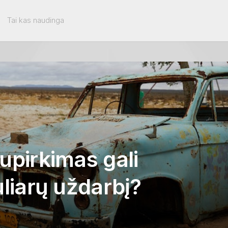
Tai kas naudinga
upirkimas gali
uliarų uždarbį?