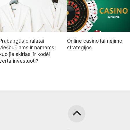
Prabangūs chalatai
Online casino laimėjimo
viešbučiams ir namams:
strategijos
kuo jie skiriasi ir kodėl
verta investuoti?