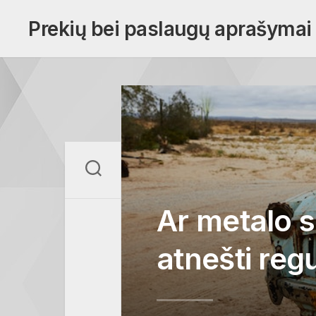
Skip
to
Prekių bei paslaugų aprašymai
content
Ar metalo s
atnešti reg