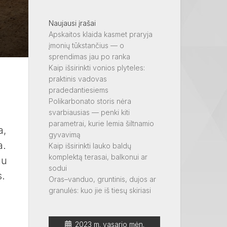
Naujausi įrašai
Apskaitos klaida kasmet praryja
įmonių tūkstančius — o
sprendimas jau po ranka
Kaip išsirinkti vonios plyteles:
praktinis vadovas
pradedantiesiems
Polikarbonato storis nėra
svarbiausias — penki kiti
parametrai, kurie lemia šiltnamio
a,
gyvavimą
a.
Kaip išsirinkti lauko baldų
komplektą terasai, balkonui ar
au
sodui
s.
Oras–vanduo, gruntinis, dujos ar
granulės: kuo jie iš tiesų skiriasi
2023 m. vasario mėn.