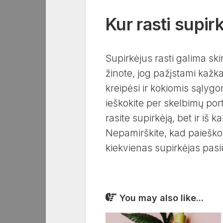
Kur rasti supir
Supirkėjus rasti galima ski
žinote, jog pažįstami kažk
kreipėsi ir kokiomis sąlyg
ieškokite per skelbimų port
rasite supirkėją, bet ir iš 
Nepamirškite, kad paieškos 
kiekvienas supirkėjas pas
You may also like...