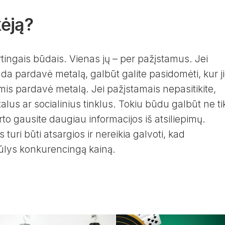
kėją?
rtingais būdais. Vienas jų – per pažįstamus. Jei
ada pardavė metalą, galbūt galite pasidomėti, kur j
omis pardavė metalą. Jei pažįstamais nepasitikite,
alus ar socialinius tinklus. Tokiu būdu galbūt ne ti
karto gausite daugiau informacijos iš atsiliepimų.
turi būti atsargios ir nereikia galvoti, kad
iūlys konkurencingą kainą.