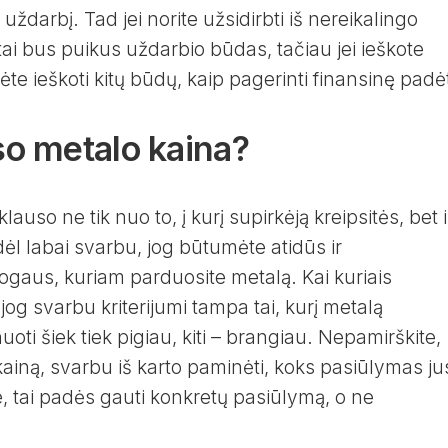
rų uždarbį. Tad jei norite užsidirbti iš nereikalingo
 tai bus puikus uždarbio būdas, tačiau jei ieškote
te ieškoti kitų būdų, kaip pagerinti finansinę padėt
so metalo kaina?
klauso ne tik nuo to, į kurį supirkėją kreipsitės, bet i
dėl labai svarbu, jog būtumėte atidūs ir
gaus, kuriam parduosite metalą. Kai kuriais
og svarbu kriterijumi tampa tai, kurį metalą
uoti šiek tiek pigiau, kiti – brangiau. Nepamirškite,
kainą, svarbu iš karto paminėti, koks pasiūlymas ju
e, tai padės gauti konkretų pasiūlymą, o ne