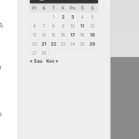
Pr
A
T
K
Pn
Š
S
1
2
3
4
5
į.
6
7
8
9
10
11
12
13
14
15
16
17
18
19
20
21
22
23
24
25
26
27
28
« Sau
Kov »
r
s