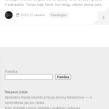
ir patrauklūs. Tačiau kaip žinoti, kuri langų valymo įmonė jums...
2023 21 vasario
Paslaugos
Paieška
Paieška
Naujausi įrašai
Apskaitos klaida kasmet praryja įmonių tūkstančius — o
sprendimas jau po ranka
Kaip išsirinkti vonios plyteles: praktinis vadovas