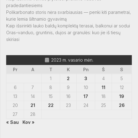
pradedantiesiems
Polikarbonato storis nėra svarbiausias — penki kiti parametrai,
kurie lemia šiltnamio gyvavimą
Kaip išsirinkti lauko baldų komplektą terasai, balkonui ar sodui
Oras–vanduo, gruntinis, dujos ar granulės: kuo jie iš tiesų
skiriasi
2023 m. vasario mėn.
Pr
A
T
K
Pn
Š
S
1
2
3
4
5
6
7
8
9
10
11
12
13
14
15
16
17
18
19
20
21
22
23
24
25
26
27
28
« Sau
Kov »