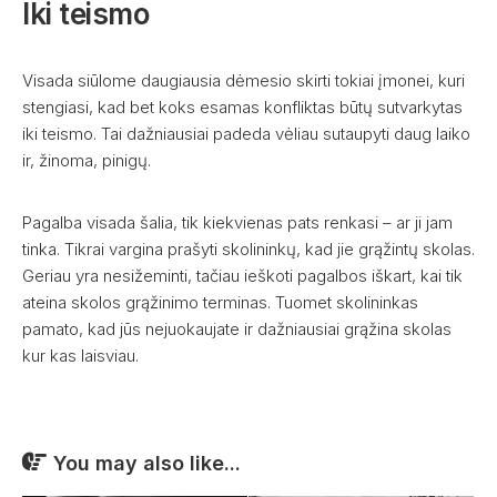
Iki teismo
Visada siūlome daugiausia dėmesio skirti tokiai įmonei, kuri
stengiasi, kad bet koks esamas konfliktas būtų sutvarkytas
iki teismo. Tai dažniausiai padeda vėliau sutaupyti daug laiko
ir, žinoma, pinigų.
Pagalba visada šalia, tik kiekvienas pats renkasi – ar ji jam
tinka. Tikrai vargina prašyti skolininkų, kad jie grąžintų skolas.
Geriau yra nesižeminti, tačiau ieškoti pagalbos iškart, kai tik
ateina skolos grąžinimo terminas. Tuomet skolininkas
pamato, kad jūs nejuokaujate ir dažniausiai grąžina skolas
kur kas laisviau.
You may also like...