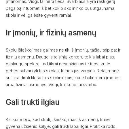
įmanomas. Visgi, tai nėra tiesa. Svarbiausia yra rasti gerą
pagalbą ir tuomet iš bet kokio skolininko bus atgaunama
skola ir vėl galėsite gyventi ramiai.
Ir įmonių, ir fizinių asmenų
Skolų išieškojimas galimas ne tik iš įmonių, tačiau taip pat ir
fizinių asmenų. Daugelis teisinių kontorų teikia labai platų
paslaugų spektrą, tad tikrai nesunkiai rasite tuos, kurie
gebės sutvarkyti tas skolas, kurios jus vargina. Reta įmonė
sutinka dirbti tik su tais skolininkais, kurie būtinai yra įmonės
arba fiziniai asmenys. Visgi, kai kurie tai svarbu.
Gali trukti ilgiau
Kai kurie bijo, kad skolų išieškojimas iš asmenų, kurie
gyvena užsienio šalyje, gali trukti labai ilgai. Praktika rodo,