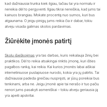
kad dažniausiai trunka kiek ilgiau, tačiau tai yra normalu ir
nereikia dėl to pergyventi. Ilgiau tikrai nereiškia, kad jums tai
kainuos brangiau. Mokate procentą nuo sumos, kuri bus
atgaunama. O jeigu pinigų jums reikia čia ir dabar, tokiu
atveju visada galimas skolos pardavimas.
Žiūrėkite įmonės patirtį
Skolų išieškojimas
yra tas darbas, kuris reikalauja žinių bei
praktikos. Dėl to reikia atsakingai rinktis įmonę, kuri išties
pagalbos ranką, kai reikia. Kai kurios įmonės labai aiškiai
internetiniuose puslapiuose nurodo, kokia yra jų patirtis. Tai
dažniausiai padeda greičiau nuspręsti, ar jūsų poreikiai bus
tenkinami, arba ne. Jeigu įmonė apie tai nerašo ir tuo pačiu
nenori jums pasakyti asmeniškai – tokiu atveju geriausia ją
yra apeiti apskritai.