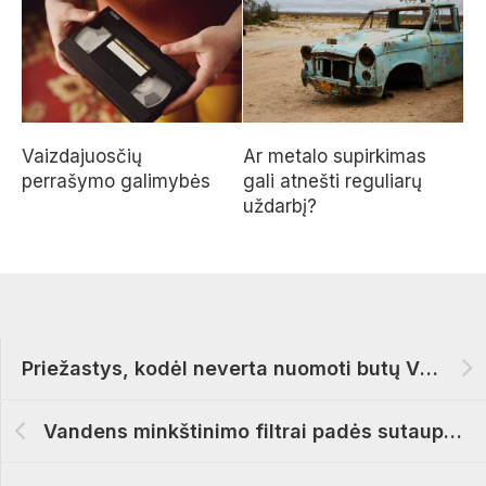
Vaizdajuosčių
Ar metalo supirkimas
perrašymo galimybės
gali atnešti reguliarų
uždarbį?
Priežastys, kodėl neverta nuomoti butų Vilniuje
Vandens minkštinimo filtrai padės sutaupyti elektros energiją