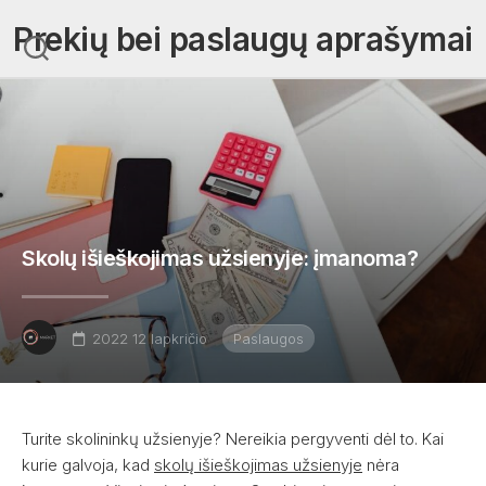
Skip
Prekių bei paslaugų aprašymai
to
content
Skolų išieškojimas užsienyje: įmanoma?
2022 12 lapkričio
Paslaugos
Turite skolininkų užsienyje? Nereikia pergyventi dėl to. Kai
kurie galvoja, kad
skolų išieškojimas užsienyje
nėra