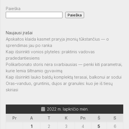
Paieška
Paieška
Naujausi įrašai
Apskaitos klaida kasmet praryja įmonių tūkstančius — o
sprendimas jau po ranka
Kaip išsirinkti vonios plyteles: praktinis vadovas
pradedantiesiems
Polikarbonato storis nėra svarbiausias — penki kiti parametrai,
kurie lemia šiltnamio gyvavimą
Kaip išsirinkti lauko baldų komplektą terasai, balkonui ar sodui
Oras–vanduo, gruntinis, dujos ar granulės: kuo jie iš tiesų
skiriasi
2022 m. lapkričio mėn.
Pr
A
T
K
Pn
Š
S
1
2
3
4
5
6