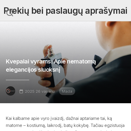
Skip
Prekių bei paslaugų aprašymai
to
content
Kvepalai vyrams: Apie nematomą
elegancijos sluoksnį
2025 26 vasario
Mada
Kai kalbame apie vyro įvaizdį, dažnai aptariame tai, ką
matome – kostiumą, laikrodį, batų kokybę. Tačiau egzistuoja