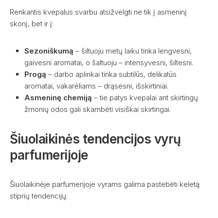
Renkantis kvepalus svarbu atsižvelgti ne tik į asmeninį
skonį, bet ir į:
Sezoniškumą
– šiltuoju metų laiku tinka lengvesni,
gaivesni aromatai, o šaltuoju – intensyvesni, šiltesni.
Progą
– darbo aplinkai tinka subtilūs, delikatūs
aromatai, vakarėliams – drąsesni, išskirtiniai.
Asmeninę chemiją
– tie patys kvepalai ant skirtingų
žmonių odos gali skambėti visiškai skirtingai.
Šiuolaikinės tendencijos vyrų
parfumerijoje
Šiuolaikinėje parfumerijoje vyrams galima pastebėti keletą
stiprių tendencijų: