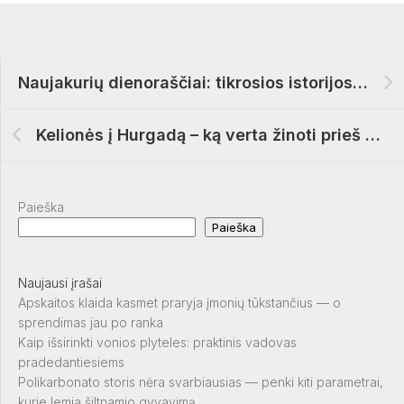
Naujakurių dienoraščiai: tikrosios istorijos iš Vilniaus naujų projektų
Kelionės į Hurgadą – ką verta žinoti prieš vykstant
Paieška
Paieška
Naujausi įrašai
Apskaitos klaida kasmet praryja įmonių tūkstančius — o
sprendimas jau po ranka
Kaip išsirinkti vonios plyteles: praktinis vadovas
pradedantiesiems
Polikarbonato storis nėra svarbiausias — penki kiti parametrai,
kurie lemia šiltnamio gyvavimą