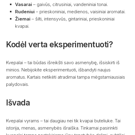
Vasarai
– gaivūs, citrusiniai, vandeniniai tonai.
Rudeniui
– prieskoniniai, medienos, vaisiniai aromatai.
Žiemai
– šilti, intensyvūs, gintariniai, prieskoniniai
kvapai.
Kodėl verta eksperimentuoti?
Kvepalai – tai būdas išreikšti savo asmenybę, išsiskirti iš
minios. Nebijokite eksperimentuoti, išbandyti naujus
aromatus. Kartais netikėti atradimai tampa mėgstamiausiais
palydovais.
Išvada
Kvepalai vyrams – tai daugiau nei tik kvapai buteliuke. Tai
istorija, menas, asmenybės išraiška. Tinkamai pasirinkti