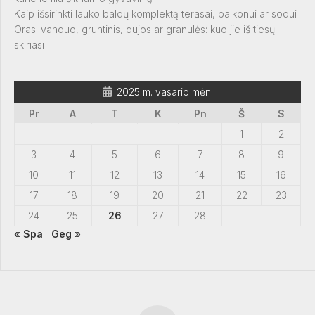
Kaip išsirinkti lauko baldų komplektą terasai, balkonui ar sodui
Oras–vanduo, gruntinis, dujos ar granulės: kuo jie iš tiesų
skiriasi
2025 m. vasario mėn.
Pr
A
T
K
Pn
Š
S
1
2
3
4
5
6
7
8
9
10
11
12
13
14
15
16
17
18
19
20
21
22
23
24
25
26
27
28
« Spa
Geg »