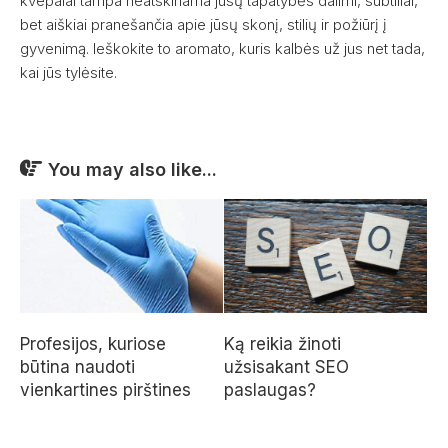
kvepalai tampa neatskiriama jūsų tapatybės dalimi, subtiliai,
bet aiškiai pranešančia apie jūsų skonį, stilių ir požiūrį į
gyvenimą. Ieškokite to aromato, kuris kalbės už jus net tada,
kai jūs tylėsite.
You may also like...
Profesijos, kuriose
Ką reikia žinoti
būtina naudoti
užsisakant SEO
vienkartines pirštines
paslaugas?