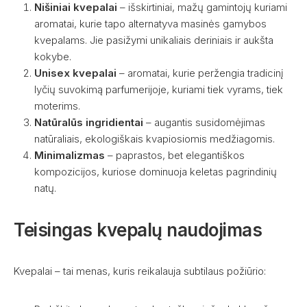
Nišiniai kvepalai
– išskirtiniai, mažų gamintojų kuriami
aromatai, kurie tapo alternatyva masinės gamybos
kvepalams. Jie pasižymi unikaliais deriniais ir aukšta
kokybe.
Unisex kvepalai
– aromatai, kurie peržengia tradicinį
lyčių suvokimą parfumerijoje, kuriami tiek vyrams, tiek
moterims.
Natūralūs ingridientai
– augantis susidomėjimas
natūraliais, ekologiškais kvapiosiomis medžiagomis.
Minimalizmas
– paprastos, bet elegantiškos
kompozicijos, kuriose dominuoja keletas pagrindinių
natų.
Teisingas kvepalų naudojimas
Kvepalai – tai menas, kuris reikalauja subtilaus požiūrio: