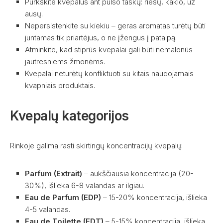
Purkškite kvepalus ant pulso taškų: riešų, kaklo, už
ausų.
Nepersistenkite su kiekiu – geras aromatas turėtų būti
juntamas tik priartėjus, o ne įžengus į patalpą.
Atminkite, kad stiprūs kvepalai gali būti nemalonūs
jautresniems žmonėms.
Kvepalai neturėtų konfliktuoti su kitais naudojamais
kvapniais produktais.
Kvepalų kategorijos
Rinkoje galima rasti skirtingų koncentracijų kvepalų:
Parfum (Extrait)
– aukščiausia koncentracija (20-
30%), išlieka 6-8 valandas ar ilgiau.
Eau de Parfum (EDP)
– 15-20% koncentracija, išlieka
4-5 valandas.
Eau de Toilette (EDT)
– 5-15% koncentracija, išlieka