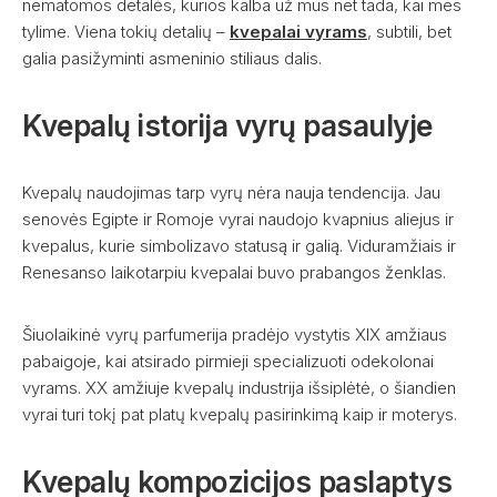
nematomos detalės, kurios kalba už mus net tada, kai mes
tylime. Viena tokių detalių –
kvepalai vyrams
, subtili, bet
galia pasižyminti asmeninio stiliaus dalis.
Kvepalų istorija vyrų pasaulyje
Kvepalų naudojimas tarp vyrų nėra nauja tendencija. Jau
senovės Egipte ir Romoje vyrai naudojo kvapnius aliejus ir
kvepalus, kurie simbolizavo statusą ir galią. Viduramžiais ir
Renesanso laikotarpiu kvepalai buvo prabangos ženklas.
Šiuolaikinė vyrų parfumerija pradėjo vystytis XIX amžiaus
pabaigoje, kai atsirado pirmieji specializuoti odekolonai
vyrams. XX amžiuje kvepalų industrija išsiplėtė, o šiandien
vyrai turi tokį pat platų kvepalų pasirinkimą kaip ir moterys.
Kvepalų kompozicijos paslaptys