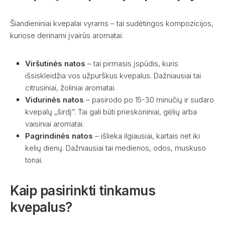
Šiandieniniai kvepalai vyrams – tai sudėtingos kompozicijos,
kuriose derinami įvairūs aromatai:
Viršutinės natos
– tai pirmasis įspūdis, kuris
išsiskleidžia vos užpurškus kvepalus. Dažniausiai tai
citrusiniai, žoliniai aromatai.
Vidurinės natos
– pasirodo po 15-30 minučių ir sudaro
kvepalų „širdį”. Tai gali būti prieskoniniai, gėlių arba
vaisiniai aromatai.
Pagrindinės natos
– išlieka ilgiausiai, kartais net iki
kelių dienų. Dažniausiai tai medienos, odos, muskuso
tonai.
Kaip pasirinkti tinkamus
kvepalus?