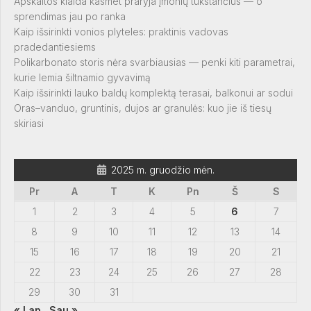
Apskaitos klaida kasmet praryja įmonių tūkstančius — o
sprendimas jau po ranka
Kaip išsirinkti vonios plyteles: praktinis vadovas
pradedantiesiems
Polikarbonato storis nėra svarbiausias — penki kiti parametrai,
kurie lemia šiltnamio gyvavimą
Kaip išsirinkti lauko baldų komplektą terasai, balkonui ar sodui
Oras–vanduo, gruntinis, dujos ar granulės: kuo jie iš tiesų
skiriasi
2025 m. gruodžio mėn.
Pr
A
T
K
Pn
Š
S
1
2
3
4
5
6
7
8
9
10
11
12
13
14
15
16
17
18
19
20
21
22
23
24
25
26
27
28
29
30
31
« Lap
Sau »