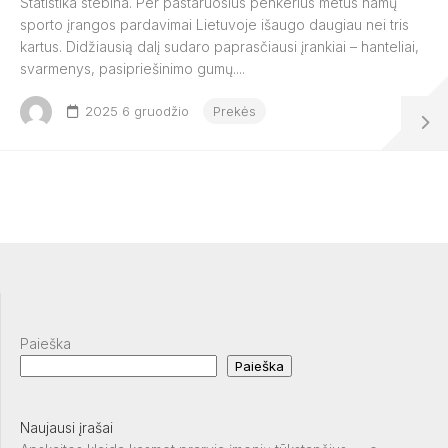
Statistika stebina. Per pastaruosius penkerius metus namų
sporto įrangos pardavimai Lietuvoje išaugo daugiau nei tris
kartus. Didžiausią dalį sudaro paprasčiausi įrankiai – hanteliai,
svarmenys, pasipriešinimo gumų....
2025 6 gruodžio
Prekės
Paieška
Paieška
Naujausi įrašai