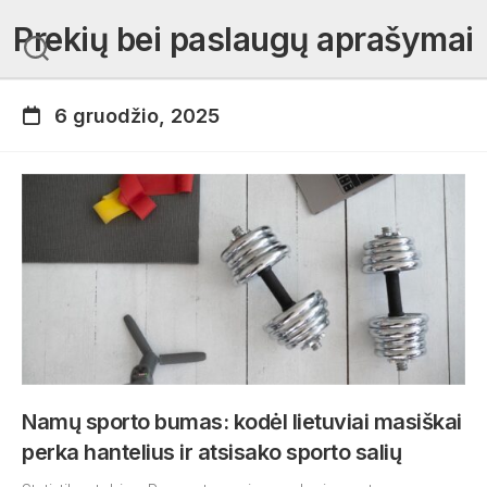
Skip
Prekių bei paslaugų aprašymai
to
content
6 gruodžio, 2025
Namų sporto bumas: kodėl lietuviai masiškai
perka hantelius ir atsisako sporto salių